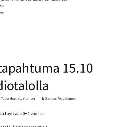
en
en
 tapahtuma 15.10
iotalolla
,
Tapahtumat
,
Yleinen
Santeri Vesalainen
ka täyttää 50+1 vuotta.