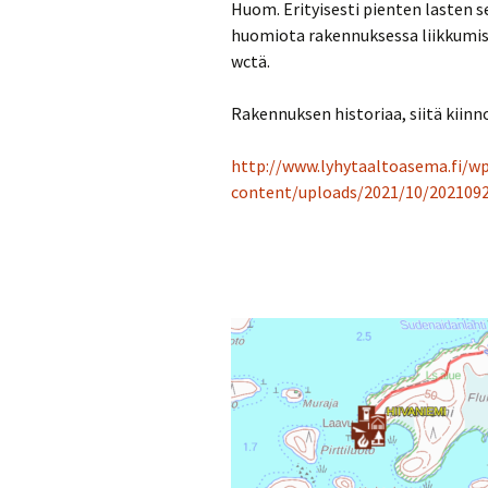
Huom. Erityisesti pienten lasten s
huomiota rakennuksessa liikkumiseen
wctä.
Rakennuksen historiaa, siitä kiinn
http://www.lyhytaaltoasema.fi/w
content/uploads/2021/10/202109