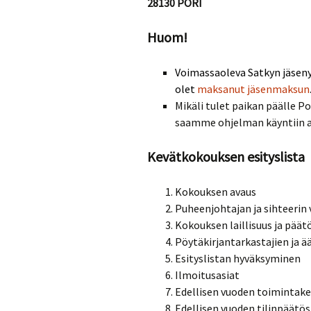
28130 PORI
Huom!
Voimassaoleva Satkyn jäseny
olet
maksanut jäsenmaksun
Mikäli tulet paikan päälle Po
saamme ohjelman käyntiin a
Kevätkokouksen esityslista
Kokouksen avaus
Puheenjohtajan ja sihteerin 
Kokouksen laillisuus ja päät
Pöytäkirjantarkastajien ja ä
Esityslistan hyväksyminen
Ilmoitusasiat
Edellisen vuoden toimintak
Edellisen vuoden tilinpäätös