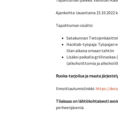
Tapahtuman paikka: Väinölän Radi
Ajankohta: lauantaina 15.10.2022 k
Tapahtuman sisältö:
Satakunnan Tietojenkäsittely
Hacklab-työpaja: Työpajan es
illan aikana omaan tahtiin
Lisäksi paikalla grilliruokaa 
(alkoholittomia ja alkoholill
Ruoka-tarjoilua ja muuta järjeste
Ilmoittautumislinkki:
https://doc
Tilaisuus on lähtökohtaisesti avoi
perheenjäseniä.