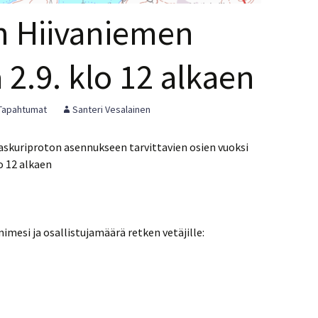
n Hiivaniemen
a 2.9. klo 12 alkaen
Tapahtumat
Santeri Vesalainen
älaskuriproton asennukseen tarvittavien osien vuoksi
o 12 alkaen
nimesi ja osallistujamäärä retken vetäjille: