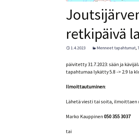
Joutsijärve
retkipäivä l
1.4.2023
Menneet tapahtumat
,
päivitetty 31.7.2023: sään ja kävij
tapahtumaa lykätty 5.8 -> 2.9 la kl
Ilmoittautuminen
:
Lähetä viesti tai soita, ilmoittaen 
Marko Kauppinen
050 355 3037
tai