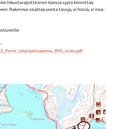
ekä liikuntarajoitteisten kanssa syytä kiinnittää
. Rakennus sisältää useita tasoja, ei hissiä, ei inva-
ostuneille:
p-
22_Porin_lyhytaaltoasema_RHS_lores.pdf