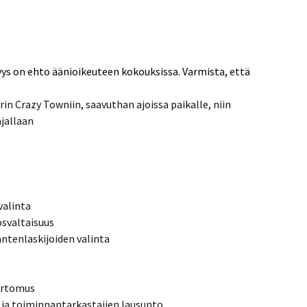
ys on ehto äänioikeuteen kokouksissa. Varmista, että
.
rin Crazy Towniin, saavuthan ajoissa paikalle, niin
jallaan
valinta
ösvaltaisuus
äntenlaskijoiden valinta
ertomus
 ja toiminnantarkastajien lausunto