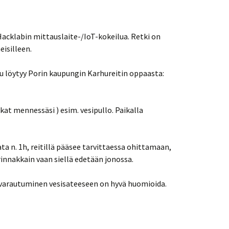
Hacklabin mittauslaite-/IoT-kokeilua. Retki on
eisilleen.
pu löytyy Porin kaupungin Karhureitin oppaasta:
skat mennessäsi ) esim. vesipullo. Paikalla
a n. 1h, reitillä pääsee tarvittaessa ohittamaan,
 rinnakkain vaan siellä edetään jonossa.
 varautuminen vesisateeseen on hyvä huomioida.