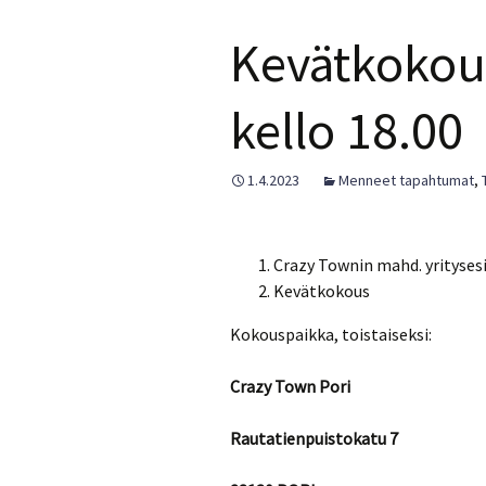
Kevätkokou
kello 18.00
1.4.2023
Menneet tapahtumat
,
Crazy Townin mahd. yritysesi
Kevätkokous
Kokouspaikka, toistaiseksi:
Crazy Town Pori
Rautatienpuistokatu 7