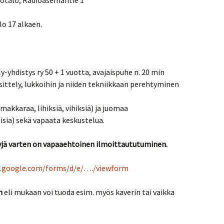
otalo, Radioasemantie 1
lo 17 alkaen.
-yhdistys ry 50 + 1 vuotta, avajaispuhe n. 20 min
ittely, lukkoihin ja niiden tekniikkaan perehtyminen
(makkaraa, lihiksiä, vihiksiä) ja juomaa
isia) sekä vapaata keskustelua.
lyjä varten on vapaaehtoinen ilmoittaututuminen.
s.google.com/forms/d/e/…./viewform
n
eli mukaan voi tuoda esim. myös kaverin tai vaikka