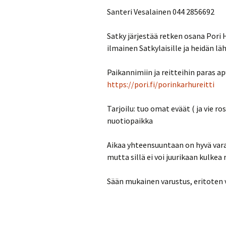
Santeri Vesalainen 044 2856692
Satky järjestää retken osana Pori 
ilmainen Satkylaisille ja heidän läh
Paikannimiin ja reitteihin paras a
https://pori.fi/porinkarhureitti
Tarjoilu: tuo omat eväät ( ja vie ro
nuotiopaikka
Aikaa yhteensuuntaan on hyvä varat
mutta sillä ei voi juurikaan kulkea
Sään mukainen varustus, eritoten