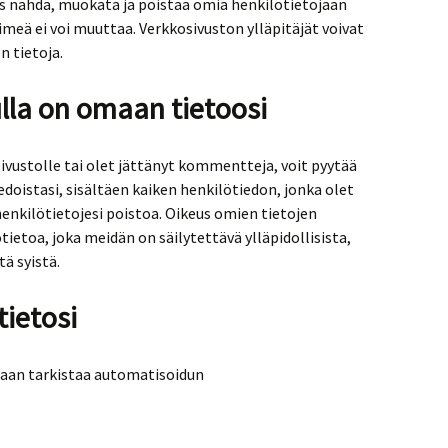
us nähdä, muokata ja poistaa omia henkilötietojaan
imeä ei voi muuttaa. Verkkosivuston ylläpitäjät voivat
n tietoja.
ulla on omaan tietoosi
e sivustolle tai olet jättänyt kommentteja, voit pyytää
oistasi, sisältäen kaiken henkilötiedon, jonka olet
enkilötietojesi poistoa. Oikeus omien tietojen
tietoa, joka meidän on säilytettävä ylläpidollisista,
tä syistä.
ietosi
taan tarkistaa automatisoidun