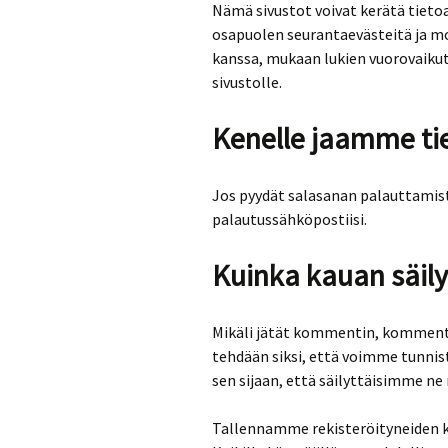
Nämä sivustot voivat kerätä tieto
osapuolen seurantaevästeitä ja mo
kanssa, mukaan lukien vuorovaikut
sivustolle.
Kenelle jaamme ti
Jos pyydät salasanan palauttamist
palautussähköpostiisi.
Kuinka kauan säil
Mikäli jätät kommentin, kommentti
tehdään siksi, että voimme tunni
sen sijaan, että säilyttäisimme n
Tallennamme rekisteröityneiden käy