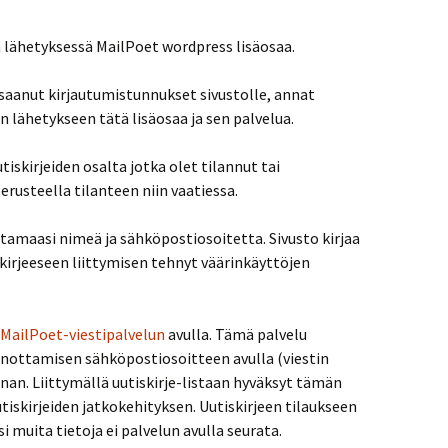
n lähetyksessä MailPoet wordpress lisäosaa.
 saanut kirjautumistunnukset sivustolle, annat
lähetykseen tätä lisäosaa ja sen palvelua.
skirjeiden osalta jotka olet tilannut tai
erusteella tilanteen niin vaatiessa.
amaasi nimeä ja sähköpostiosoitetta. Sivusto kirjaa
kirjeeseen liittymisen tehnyt väärinkäyttöjen
MailPoet-viestipalvelun
avulla. Tämä palvelu
anottamisen sähköpostiosoitteen avulla (viestin
nan. Liittymällä uutiskirje-listaan hyväksyt tämän
tiskirjeiden jatkokehityksen. Uutiskirjeen tilaukseen
i muita tietoja ei palvelun avulla seurata.