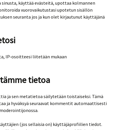
a sinusta, käyttää evästeitä, upottaa kolmannen
nitoroida vuorovaikutustasi upotetun sisällön
uksen seuranta jos ja kun olet kirjautunut käyttäjänä
etosi
a, IP-osoitteesi liitetään mukaan
ytämme tietoa
a ja sen metatietoa säilytetään toistaiseksi. Tämä
staa ja hyväksyä seuraavat kommentit automaattisesti
e moderointijonossa.
ttäjien (jos sellaisia on) käyttäjäprofiilien tiedot.