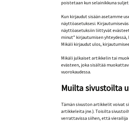
poistetaan kun selainikkuna suljet
Kun kirjaudut sisään asetamme usei
näyttöasetuksesi. Kirjautumisevä
näyttöasetuksiin liittyvät evästee
minut” kirjautumisen yhteydessä, k
Mikäli kirjaudut ulos, kirjautumis
Mikäli julkaiset artikkelin tai m
evästeen, joka sisältää muokattav
vuorokaudessa.
Muilta sivustoilta 
Tämän sivuston artikkelit voivat si
artikkeleita jne.). Toisilta sivust
verrattavissa siihen, että vieraili