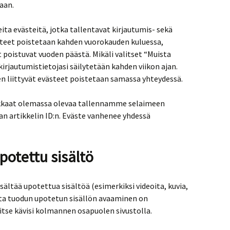
aan.
ta evästeitä, jotka tallentavat kirjautumis- sekä
steet poistetaan kahden vuorokauden kuluessa,
t poistuvat vuoden päästä. Mikäli valitset “Muista
irjautumistietojasi säilytetään kahden viikon ajan.
een liittyvät evästeet poistetaan samassa yhteydessä.
uokkaat olemassa olevaa tallennamme selaimeen
an artikkelin ID:n. Eväste vanhenee yhdessä
upotettu sisältö
sältää upotettua sisältöä (esimerkiksi videoita, kuvia,
oilta tuodun upotetun sisällön avaaminen on
ja itse kävisi kolmannen osapuolen sivustolla.