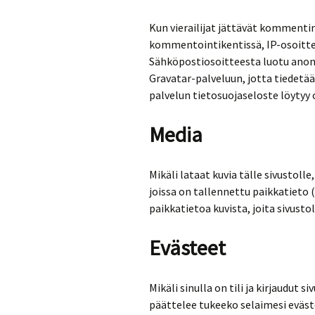
Kun vierailijat jättävät kommentin
kommentointikentissä, IP-osoittee
Sähköpostiosoitteesta luotu anon
Gravatar-palveluun, jotta tiedetä
palvelun tietosuojaseloste löytyy
Media
Mikäli lataat kuvia tälle sivustolle
joissa on tallennettu paikkatieto (
paikkatietoa kuvista, joita sivustol
Evästeet
Mikäli sinulla on tili ja kirjaudut 
päättelee tukeeko selaimesi evästei