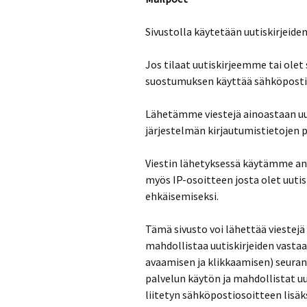
Sivustolla käytetään uutiskirjeide
Jos tilaat uutiskirjeemme tai olet
suostumuksen käyttää sähköpostin 
Lähetämme viestejä ainoastaan uuti
järjestelmän kirjautumistietojen p
Viestin lähetyksessä käytämme ant
myös IP-osoitteen josta olet uutis
ehkäisemiseksi.
Tämä sivusto voi lähettää viestejä
mahdollistaa uutiskirjeiden vasta
avaamisen ja klikkaamisen) seuran
palvelun käytön ja mahdollistat uu
liitetyn sähköpostiosoitteen lisäks