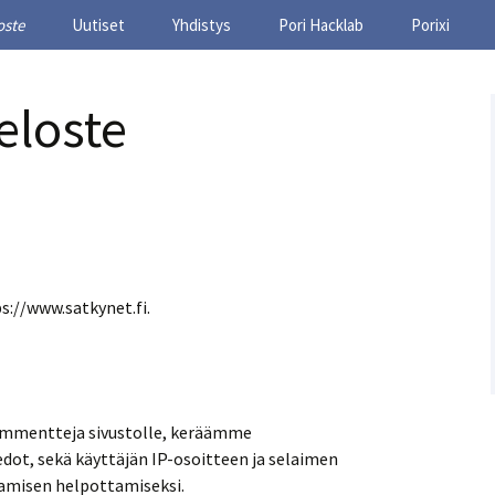
oste
Uutiset
Yhdistys
Pori Hacklab
Porixi
unta ry
Esittely
eloste
Toimihenkilöt
Säännöt
Säännöt (vanhat säännöt,
ennen 6.4.2023)
Liittyminen
s://www.satkynet.fi.
kommentteja sivustolle, keräämme
ot, sekä käyttäjän IP-osoitteen ja selaimen
tamisen helpottamiseksi.