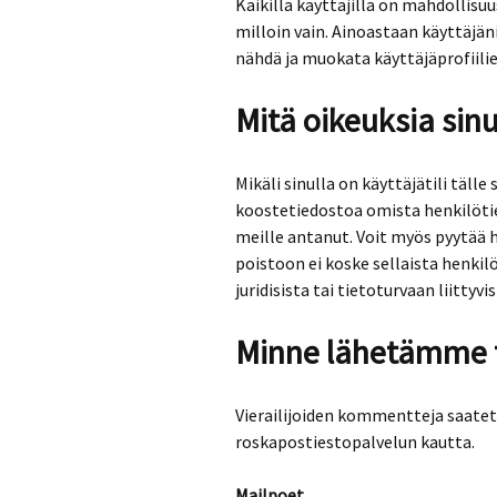
Kaikilla käyttäjillä on mahdollisu
milloin vain. Ainoastaan käyttäjän
nähdä ja muokata käyttäjäprofiilie
Mitä oikeuksia sin
Mikäli sinulla on käyttäjätili täll
koostetiedostoa omista henkilötied
meille antanut. Voit myös pyytää h
poistoon ei koske sellaista henkilö
juridisista tai tietoturvaan liittyvis
Minne lähetämme t
Vierailijoiden kommentteja saate
roskapostiestopalvelun kautta.
Mailpoet