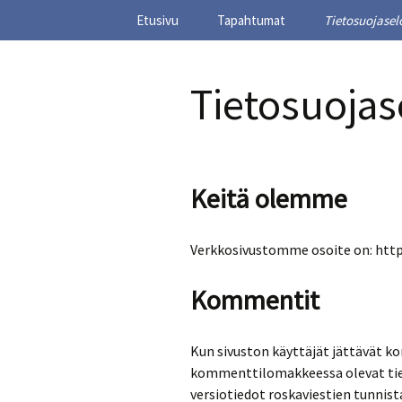
Siirry
Etusivu
Tapahtumat
Tietosuojasel
sisältöön
TIVIA Satak
Tietosuojas
Keitä olemme
Verkkosivustomme osoite on: http
Kommentit
Kun sivuston käyttäjät jättävät 
kommenttilomakkeessa olevat tied
versiotiedot roskaviestien tunnis