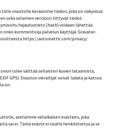
 tälle sivustolle keräämme tiedon, joka on näkyvissä
n sekä selaimen versioon liittyvät tiedot.
ymisoitu hajautustieto (hash) voidaan lähettää
än onko kommentoija palvelun käyttäjä. Gravatar-
 osoitteesta https://automattic.com/privacy/.
, sinun tulee välttää sellaisten kuvien lataamista,
EXIF GPS). Sivuston vierailijat voivat ladata ja katsoa
la on.
sivustolle, asetamme väliaikaisen evästeen, joka
tä vai ei. Tämä eväste ei sisällä henkilötietoa ja se