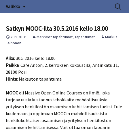
Siirry
Haku:
TIVIA Satakunta ry
Valikko
sisältöön
Satkyn MOOC-ilta 30.5.2016 kello 18.00
20.5.2016
Menneet tapahtumat
,
Tapahtumat
Markus
Leinonen
Aika
: 30.5.2016 kello 18.00
Paikka
: Cafe Anton, 2. kerroksen kokoustila, Antinkatu 11,
28100 Pori
Hinta
: Maksuton tapahtuma
MOOC
eli Massive Open Online Courses on ilmiö, joka
tarjoaa uusia kustannustehokkaita mahdollisuuksia
yrityksen henkilöstön osaamisen kehittämisen tueksi. Tule
kuulemaan ja oppimaan MOOCin mahdollisuuksista
henkilökohtaisen osaamisen ja yrityksen henkilöstön
osaamisen kehittämisessä. Voit ottaa oman läppärin