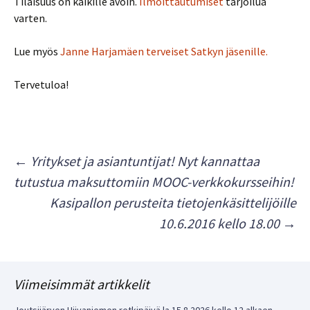
Tilaisuus on kaikille avoin.
Ilmoittautumiset
tarjoilua
varten.
Lue myös
Janne Harjamäen terveiset Satkyn jäsenille.
Tervetuloa!
Artikkelien
←
Yritykset ja asiantuntijat! Nyt kannattaa
tutustua maksuttomiin MOOC-verkkokursseihin!
selaus
Kasipallon perusteita tietojenkäsittelijöille
10.6.2016 kello 18.00
→
Viimeisimmät artikkelit