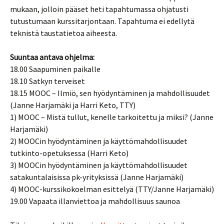
mukaan, jolloin pääset heti tapahtumassa ohjatusti
tutustumaan kurssitarjontaan. Tapahtuma ei edellytä
teknistä taustatietoa aiheesta.
Suuntaa antava ohjelma:
18.00 Saapuminen paikalle
18.10 Satkyn terveiset
18.15 MOOC – Ilmiö, sen hyödyntäminen ja mahdollisuudet
(Janne Harjamäki ja Harri Keto, TTY)
1) MOOC – Mistä tullut, kenelle tarkoitettu ja miksi? (Janne
Harjamäki)
2) MOOCin hyödyntäminen ja käyttömahdollisuudet
tutkinto-opetuksessa (Harri Keto)
3) MOOCin hyödyntäminen ja käyttömahdollisuudet
satakuntalaisissa pk-yrityksissä (Janne Harjamäki)
4) MOOC-kurssikokoelman esittelyä (TTY/Janne Harjamäki)
19.00 Vapaata illanviettoa ja mahdollisuus saunoa