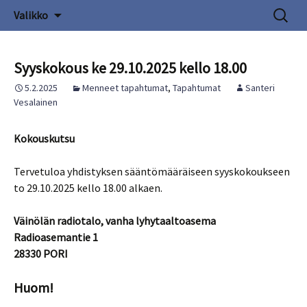
Siirry
Haku:
TIVIA Satakunta ry
Valikko
sisältöön
Syyskokous ke 29.10.2025 kello 18.00
5.2.2025
Menneet tapahtumat
,
Tapahtumat
Santeri
Vesalainen
Kokouskutsu
Tervetuloa yhdistyksen sääntömääräiseen syyskokoukseen
to 29.10.2025 kello 18.00 alkaen.
Väinölän radiotalo, vanha lyhytaaltoasema
Radioasemantie 1
28330 PORI
Huom!