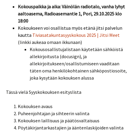
Kokouspaikka ja aika: Väinölän radiotalo, vanha lyhyt
aaltoasema, Radioasemantie 1, Pori, 29.10.2025
klo
18:00
Kokoukseen voi osallistua myös etänä jitsi palvelun
kautta
Tiviasatakuntasyyskokous 2025 | Jitsi Meet
(linkki aukeaa omaan ikkunaan)
Kokousosallistujalistaan käytetään sähköistä
allekirjoitusta (docusign), ja
allekirjoitukseen/osallistumiseen vaaditaan
täten oma henkilökohtainen sähköpostiosoite,
joka kysytään kokouksen alussa
Tässä vielä Syyskokouksen esityslista
Kokouksen avaus
Puheenjohtajan ja sihteerin valinta
Kokouksen laillisuus ja päätösvaltaisuus
Pöytäkirjantarkastajien ja ääntenlaskijoiden valinta