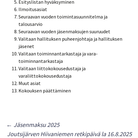
Esityslistan hyväksyminen
Ilmoitusasiat
Seuraavan vuoden toimintasuunnitelma ja
talousarvio
Seuraavan vuoden jäsenmaksujen suuruudet
Valitaan hallituksen puheenjohtaja ja hallituksen
jäsenet
Valitaan toiminnantarkastaja ja vara-
toiminnantarkastaja
Valitaan liittokokousedustaja ja
varaliittokokousedustaja
Muut asiat
Kokouksen päättäminen
Artikkelien
←
Jäsenmaksu 2025
Joutsijärven Hiivaniemen retkipäivä la 16.8.2025